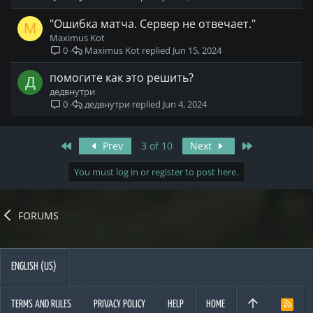
"Ошибка матча. Сервер не отвечает."
M
Maximus Kot
Maximus Kot
Jun 15, 2024
0
помогите как это решить?
Д
дедвнутри
дедвнутри
Jun 4, 2024
0
First
Last
Prev
3 of 10
Next
You must log in or register to post here.
FORUMS
ENGLISH (US)
TERMS AND RULES
PRIVACY POLICY
HELP
HOME
R