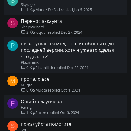
S
Skyrage
Markiz De Sad
Jan 6, 2025
1
Перенос аккаунта
S
SleepyWizard
loqour
Dec 27, 2024
2
не запускается мод, просит обновить до
P
последней версии, хотя я уже это сделал.
что деалть?
Plazmiiiiiik
Plazmiiiiiik
Dec 22, 2024
0
пропало все
M
Muqta
Muqta
Oct 4, 2024
0
Ошибка лаунчера
F
Faring
Storm
Oct 3, 2024
1
пожалуйста помогите!!
S
Sou