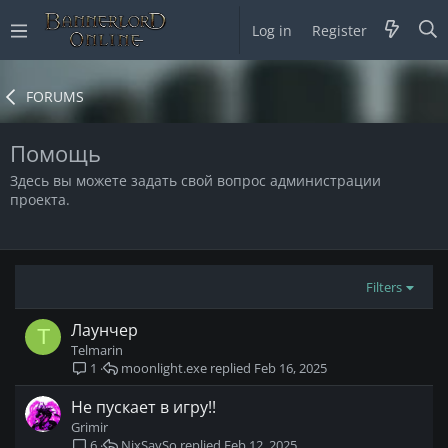
Log in
Register
FORUMS
Помощь
Здесь вы можете задать свой вопрос администрации
проекта.
Filters
Лаунчер
T
Telmarin
moonlight.exe
Feb 16, 2025
1
Не пускает в игру!!
Grimir
NixSaySo
Feb 12, 2025
6