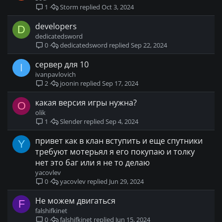
Storm
Oct 3, 2024
1
developers
D
dedicatedsword
dedicatedsword
Sep 22, 2024
0
сервер для 10
I
ivanpavlovich
joonin
Sep 17, 2024
2
какая версия игры нужна?
O
olik
Slender
Sep 4, 2024
1
привет как в клан вступить и еще спутники
Y
требуют мотерьял я его покупаю и толку
нет это баг или я не то делаю
yacovlev
yacovlev
Jun 29, 2024
0
Не можем двигаться
F
falshifkinet
falshifkinet
Jun 15, 2024
0