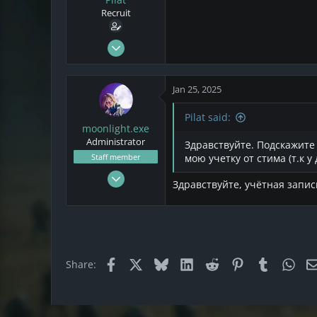
s
a
Recruit
t
t
a
e
r
Jan 23, 2025
t
1
e
0
r
Jan 25, 2025
1
Pilat said:
moonlight.exe
Administrator
Здравствуйте. Подскажите 
Staff member
мою учетку от стима (т.к 
Nov 12, 2020
Здравствуйте, учётная запи
457
201
43
Facebook
X
Bluesky
LinkedIn
Reddit
Pinterest
Tumblr
Wha
Share: