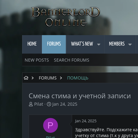
HOME
FORUMS
WHAT'S NEW
MEMBERS
NEW POSTS
SEARCH FORUMS
FORUMS
ПОМОЩЬ
Смена стима и учетной записи
T
S
Pilat
Jan 24, 2025
h
t
r
a
Jan 24, 2025
e
r
P
a
t
Здравствуйте. Подскажите ка
d
d
учетку от стима (т.к у друга
Pilat