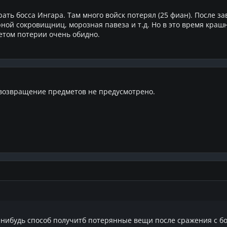
ать босса Ингара. Там много войск потерял (25 фиан). После за
рной сокровищниц, морозная павеза и т.д. Но в это время крашн
четом потерии очень обидно.
 возвращение предметов не предусмотрено.
й нибудь способ получитб потерянные вещи после сражения с б