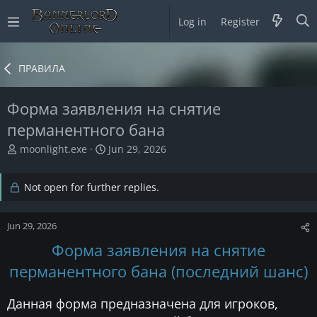
Log in
Register
ПРАВИЛА
Форма заявления на снятие
перманентного бана
T
S
moonlight.exe
Jun 29, 2026
h
t
r
a
Not open for further replies.
e
r
a
t
d
d
Jun 29, 2026
s
a
t
t
Форма заявления на снятие
a
e
перманентного бана (последний шанс)
r
t
e
Данная форма предназначена для игроков,
r