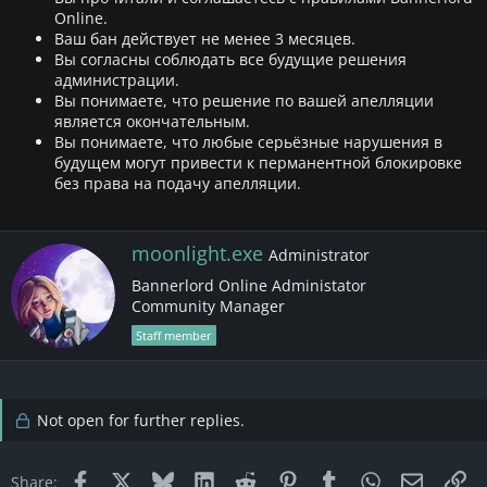
Online.
Ваш бан действует не менее 3 месяцев.
Вы согласны соблюдать все будущие решения
администрации.
Вы понимаете, что решение по вашей апелляции
является окончательным.
Вы понимаете, что любые серьёзные нарушения в
будущем могут привести к перманентной блокировке
без права на подачу апелляции.
W
moonlight.exe
Administrator
r
Bannerlord Online Administator
i
Community Manager
t
t
Staff member
e
n
b
y
Not open for further replies.
Facebook
X
Bluesky
LinkedIn
Reddit
Pinterest
Tumblr
WhatsApp
Email
Li
Share: