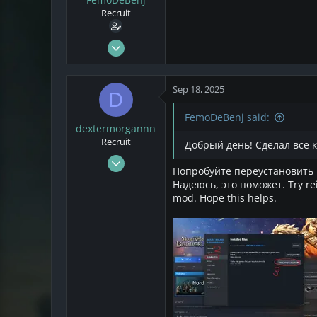
s
a
Recruit
t
t
a
e
r
Sep 18, 2025
t
2
e
0
r
Sep 18, 2025
D
1
FemoDeBenj said:
dextermorgannn
Recruit
Добрый день! Сделал все к
Aug 29, 2025
Попробуйте переустановить м
3
Надеюсь, это поможет. Try rei
0
mod. Hope this helps.
1