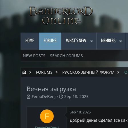
HOME
FORUMS
WHAT'S NEW
MEMBERS
NEW POSTS
SEARCH FORUMS
FORUMS
РУССКОЯЗЫЧНЫЙ ФОРУМ
О
Вечная загрузка
T
S
FemoDeBenj
Sep 18, 2025
h
t
r
a
Sep 18, 2025
e
r
F
a
t
Добрый день! Сделал все как 
d
d
FemoDeBenj