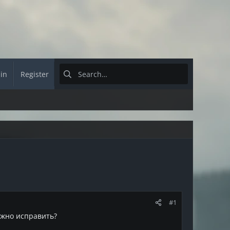
 in
Register
#1
можно исправить?