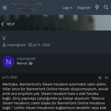
Log in
Register
HELP
V
T
S
noyangswe
Jul 5, 2026
h
t
r
a
noyangswe
e
r
N
a
Recruit
t
d
d
s
a
Jul 5, 2026
t
t
#1
a
e
Merhaba. Bannerlord'u Steam hesabım üzerinden satın aldım.
r
Yıllar önce bir Bannerlord Online hesabı oluşturmuştum, ancak
t
artık ona erişimim yok. Steam hesabım hala o eski hesaba
e
bağlı. Giriş yapmaya çalıştığımda şu hatayı alıyorum:
"Mevcut
r
Steam hesabınız zaten başka bir Bannerlord Online hesabına
bağlı."
Lütfen Steam hesabımın bağlantısını kesebilir veya eski