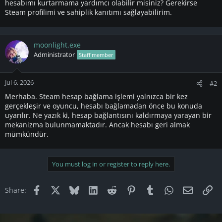
hesabımı kurtarmama yardımcı olabilir misiniz? Gerekirse
Steam profilimi ve sahiplik kanıtımı sağlayabilirim.
moonlight.exe
Administrator
Staff member
Jul 6, 2026
#2
Merhaba. Steam hesap bağlama işlemi yalnızca bir kez
gerçekleşir ve oyuncu, hesabı bağlamadan önce bu konuda
uyarılır. Ne yazık ki, hesap bağlantısını kaldırmaya yarayan bir
mekanizma bulunmamaktadır. Ancak hesabı geri almak
mümkündür.
You must log in or register to reply here.
Facebook
X
Bluesky
LinkedIn
Reddit
Pinterest
Tumblr
WhatsApp
Email
Li
Share: