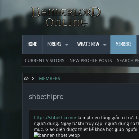
HOME
FORUMS
WHAT'S NEW
MEMBERS
CURRENT VISITORS
NEW PROFILE POSTS
SEARCH P
MEMBERS
shbethipro
https://shbethi.com/
là một nền tảng giải trí trực
người dùng. Ngay từ khi truy cập, người dùng có 
mục. Giao diện được thiết kế khoa học giúp ngườ