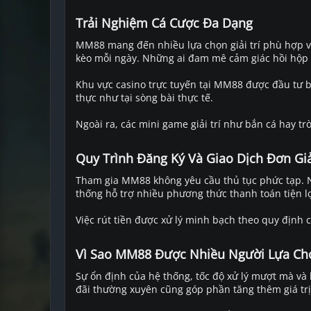
Trải Nghiệm Cá Cược Đa Dạng​
MM88 mang đến nhiều lựa chọn giải trí phù hợp với
kèo mỗi ngày. Những ai đam mê cảm giác hồi hộp có
Khu vực casino trực tuyến tại MM88 được đầu tư bà
thực như tại sòng bài thực tế.
Ngoài ra, các mini game giải trí như bắn cá hay t
Quy Trình Đăng Ký Và Giao Dịch Đơn Giả
Tham gia MM88 không yêu cầu thủ tục phức tạp. Ngư
thống hỗ trợ nhiều phương thức thanh toán tiện lợ
Việc rút tiền được xử lý minh bạch theo quy định 
Vì Sao MM88 Được Nhiều Người Lựa Chọ
Sự ổn định của hệ thống, tốc độ xử lý mượt mà và
đãi thường xuyên cũng góp phần tăng thêm giá trị