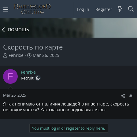
Log in
Register
ПОМОЩЬ
Скорость по карте
T
S
Fenrixe
Mar 26, 2025
h
t
r
a
Fenrixe
e
r
F
a
Recruit
t
d
d
s
a
Mar 26, 2025
t
t
#1
a
e
Я так понимаю от наличия лошадей в инвентаре, скорость
r
не поднимается? Как сказано в подсказках игры
t
e
r
You must log in or register to reply here.