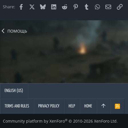
Facebook
X
Bluesky
LinkedIn
Reddit
Pinterest
Tumblr
WhatsApp
Email
Li
Share:
ПОМОЩЬ
ENGLISH (US)
TERMS AND RULES
PRIVACY POLICY
HELP
HOME
R
S
S
®
Community platform by XenForo
© 2010-2026 XenForo Ltd.