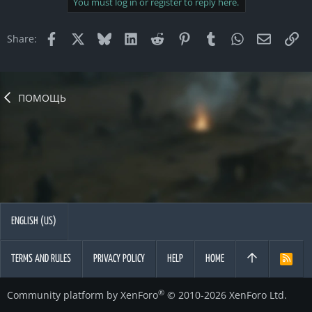
You must log in or register to reply here.
Facebook
X
Bluesky
LinkedIn
Reddit
Pinterest
Tumblr
WhatsApp
Email
Li
Share:
ПОМОЩЬ
ENGLISH (US)
TERMS AND RULES
PRIVACY POLICY
HELP
HOME
R
S
S
®
Community platform by XenForo
© 2010-2026 XenForo Ltd.