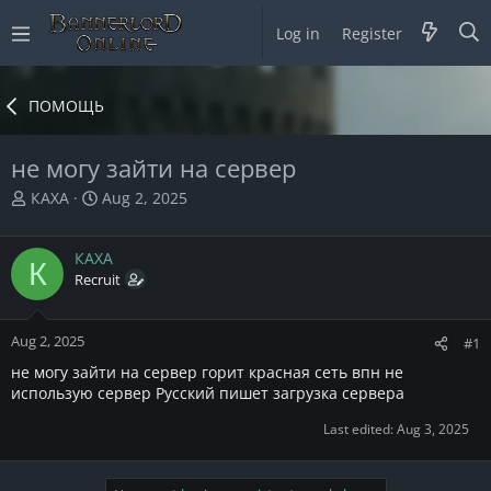
Log in
Register
ПОМОЩЬ
не могу зайти на сервер
T
S
КАХА
Aug 2, 2025
h
t
r
a
КАХА
e
r
К
a
Recruit
t
d
d
s
a
Aug 2, 2025
t
t
#1
a
e
не могу зайти на сервер горит красная сеть впн не
r
использую сервер Русский пишет загрузка сервера
t
e
Last edited:
Aug 3, 2025
r