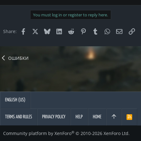
You must log in or register to reply here.
Facebook
X
Bluesky
LinkedIn
Reddit
Pinterest
Tumblr
WhatsApp
Email
Li
Share:
ОШИБКИ
ENGLISH (US)
TERMS AND RULES
PRIVACY POLICY
HELP
HOME
R
S
S
®
Community platform by XenForo
© 2010-2026 XenForo Ltd.