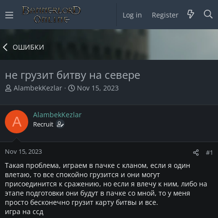
Log in
Register
ОШИБКИ
не грузит битву на севере
T
S
AlambekKezlar
Nov 15, 2023
h
t
r
a
AlambekKezlar
e
r
A
a
Recruit
t
d
d
s
a
Nov 15, 2023
t
t
#1
a
e
Такая проблема, играем в пачке с кланом, если я один
r
влетаю, то все спокойно грузится и они могут
t
присоединится к сражению, но если я влечу к ним, либо на
e
этапе подготовки они будут в пачке со мной, то у меня
r
просто бесконечно грузит карту битвы и все.
игра на ссд